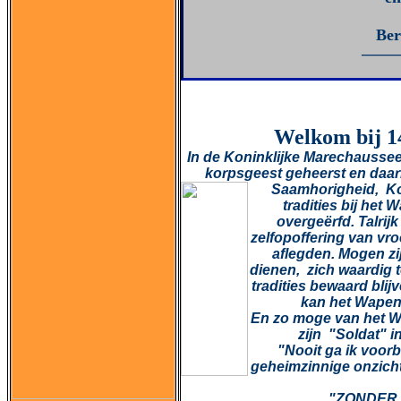
Ber
——
Welkom bij 1
In de Koninklijke Marechaussee
korpsgeest geheerst en daar
Saamhorigheid, Ko
tradities bij het
overgeërfd. Talrij
zelfopoffering van vr
aflegden. Mogen zij
dienen, zich waardig 
tradities bewaard bli
kan het Wapen
En zo moge van het W
zijn "Soldat" i
"Nooit ga ik voor
geheimzinnige onzicht
"ZONDER