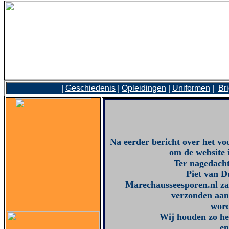
|
Geschiedenis
|
Opleidingen
|
Uniformen
|
Br
Na eerder bericht over het vo
om de website 
Ter nagedacht
Piet van D
Marechausseesporen.nl zal
verzonden aa
word
Wij houden zo he
en